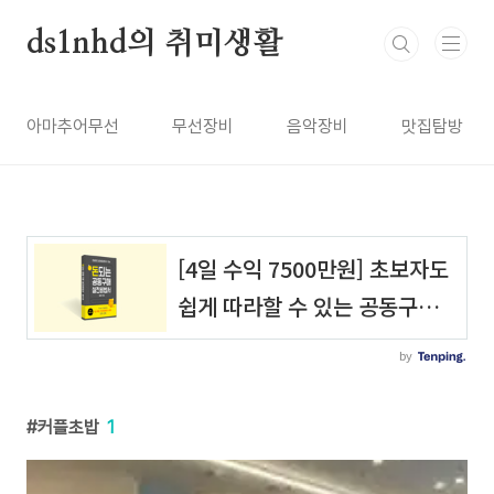
본문 바로가기
ds1nhd의 취미생활
아마추어무선
무선장비
음악장비
맛집탐방
커플초밥
1