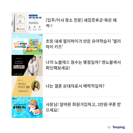
회덮밥 : 11,000원모듬사시미大 : 75,000원나가사끼 얼큰짬뽕 : 20,00..