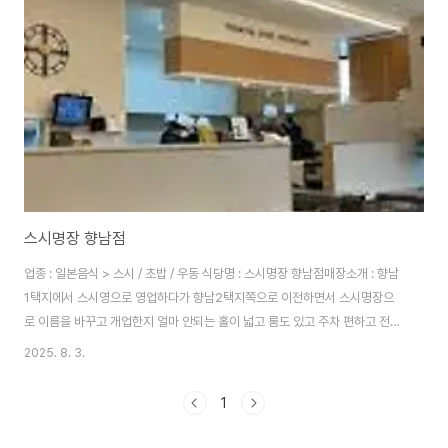
스시명장 향남점
업종 : 일본음식 > 스시 / 초밥 / 우동 식당명 : 스시명장 향남점매장소개 : 향남
1택지에서 스시영으로 영업하다가 향남2택지쪽으로 이전하면서 스시명장으
로 이름을 바꾸고 개업한지 얼마 안되는 홀이 넓고 룸도 있고 주차 편하고 전체
적으로 깔끔한 느낌, 맛은 그런대로 괜찮은곳.오랫만에 집사람과 왔다 날이 더
2025. 8. 3.
워서 집에서 뭐든 해먹기가 만만치 않아서 요즘은 주로 외식을 많이 하는데 저
번에 먹자는걸 비가오는날은 회가 좋지않다고 다음에 먹자고 한것이 오늘로 낙
1
찰 !!! ㅎㅎ전화번호 : 0507-1413-1305주소 : 경기 화성시 향남읍 향남로
295 1동 1층지도안내 :메뉴 :명장초밥 : 13,000원커플초밥 : 35,000원모듬