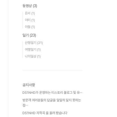
동영상
(3)
은서
(1)
야미
(1)
아들
(1)
일기
(23)
산행일기
(21)
여행일기
(1)
나의일상
(1)
공지사항
DS1NHD가 운영하는 티스토리 블로그 및 유⋯
방문객 여러분들의 답글을 일일히 달지 못하는
점⋯
DS1NHD 자작곡 을 올려 봤습니다