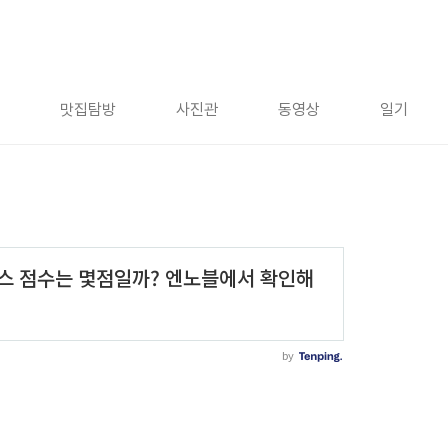
맛집탐방
사진관
동영상
일기