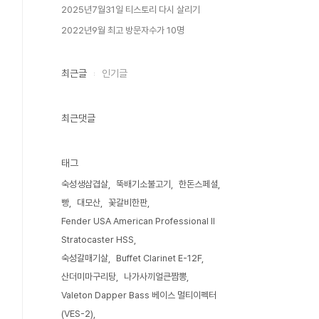
2025년7월31일 티스토리 다시 살리기
2022년9월 최고 방문자수가 10명
최근글
인기글
최근댓글
태그
숙성생삼겹살
뚝배기소불고기
한돈스페셜
빵
대모산
꽃갈비한판
Fender USA American Professional II
Stratocaster HSS
숙성갈매기살
Buffet Clarinet E-12F
산더미마구리탕
나가사끼얼큰짬뽕
Valeton Dapper Bass 베이스 멀티이펙터
(VES-2)