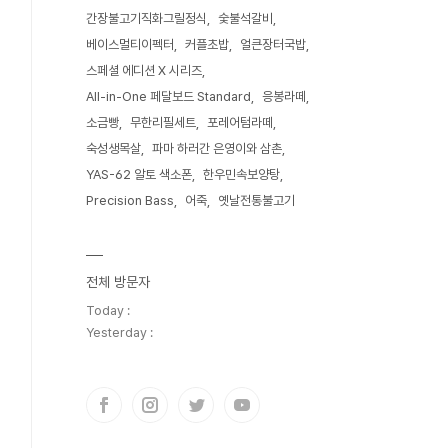
간장불고기직화그릴정식
숯불석갈비
베이스멀티이펙터
커플초밥
얼큰장터국밥
스페셜 에디션 X 시리즈
All-in-One 페달보드 Standard
응봉라떼
소금빵
무한리필세트
포레어텀라떼
숙성생목살
파마 하러간 은영이와 삼촌
YAS-62 알토 색소폰
한우민속보양탕
Precision Bass
어죽
옛날전통불고기
전체 방문자
Today :
Yesterday :