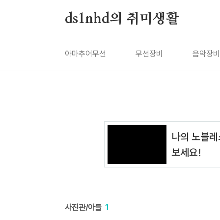
본문 바로가기
ds1nhd의 취미생활
아마추어무선
무선장비
음악장비
사진관/아들
1