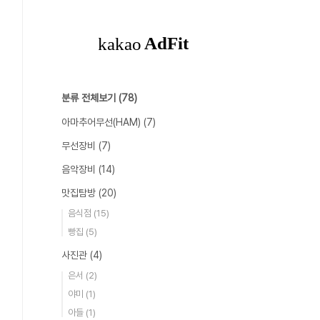
분류 전체보기
(78)
아마추어무선(HAM)
(7)
무선장비
(7)
음악장비
(14)
맛집탐방
(20)
음식점
(15)
빵집
(5)
사진관
(4)
은서
(2)
야미
(1)
아들
(1)