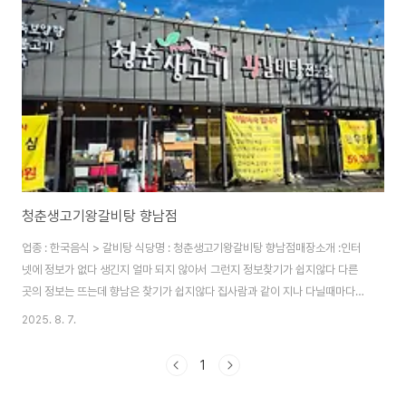
청춘생고기왕갈비탕 향남점
업종 : 한국음식 > 갈비탕 식당명 : 청춘생고기왕갈비탕 향남점매장소개 :인터
넷에 정보가 없다 생긴지 얼마 되지 않아서 그런지 정보찾기가 쉽지않다 다른
곳의 정보는 뜨는데 향남은 찾기가 쉽지않다 집사람과 같이 지나 다닐때마다
한번가보자 가보자 하다가 이제야 처음 방문 해봤는데 맛이 그런데로 괜찮다
2025. 8. 7.
고기가 좀 질긴거 빼면 말이다 이건 아마도 재료에서 오는거인거 같다. 하여든
마땅치 않을때 올곳이 한군데 더 생겼다.전화번호 : 0507-1402-4321주소
1
: 경기도 화성시 팔탄면 3.1만세로 836 1층지도안내 :메뉴 : 왕갈비탕 :
12,900원얼큰장터국밥 : 7,900원산더미마구리탕 : 7,900원한우민속보양탕