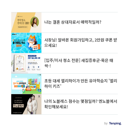
: 9,900원뚝배기소불고기 : 9,900원어린이갈비탕 : 9,900영업시간 : 10 : 0..