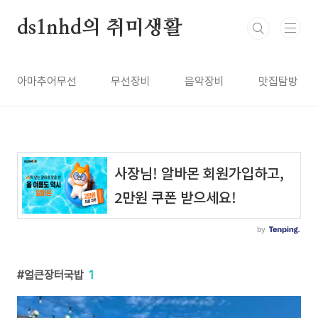
본문 바로가기
ds1nhd의 취미생활
아마추어무선
무선장비
음악장비
맛집탐방
얼큰장터국밥
1