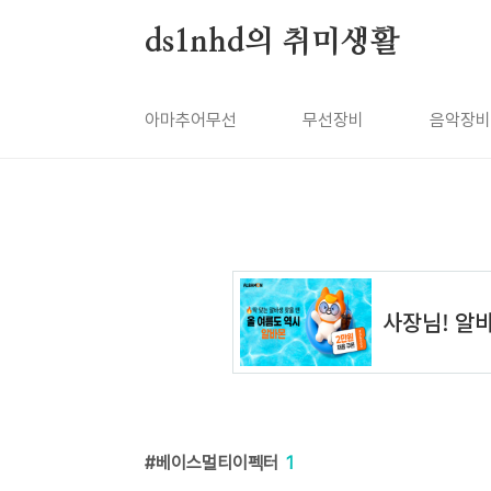
본문 바로가기
ds1nhd의 취미생활
아마추어무선
무선장비
음악장비
베이스멀티이펙터
1