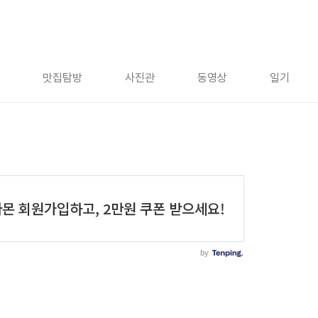
맛집탐방
사진관
동영상
일기