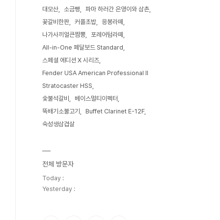
대모산
소금빵
파마 하러간 은영이와 삼촌
꽃갈비한판
커플초밥
응봉라떼
나가사끼얼큰짬뽕
포레어텀라떼
All-in-One 페달보드 Standard
스페셜 에디션 X 시리즈
Fender USA American Professional II
Stratocaster HSS
숯불석갈비
베이스멀티이펙터
뚝배기소불고기
Buffet Clarinet E-12F
숙성생삼겹살
전체 방문자
Today :
Yesterday :