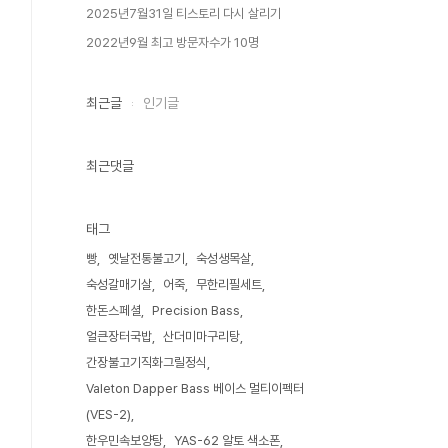
2025년7월31일 티스토리 다시 살리기
2022년9월 최고 방문자수가 10명
최근글
인기글
최근댓글
태그
빵
옛날전통불고기
숙성생목살
숙성갈매기살
어죽
무한리필세트
한돈스페셜
Precision Bass
얼큰장터국밥
산더미마구리탕
간장불고기직화그릴정식
Valeton Dapper Bass 베이스 멀티이펙터
(VES-2)
한우민속보양탕
YAS-62 알토 색소폰