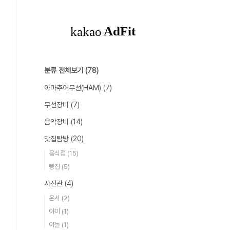
분류 전체보기
(78)
아마추어무선(HAM)
(7)
무선장비
(7)
음악장비
(14)
맛집탐방
(20)
음식점
(15)
빵집
(5)
사진관
(4)
은서
(2)
야미
(1)
아들
(1)