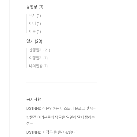
동영상
(3)
은서
(1)
야미
(1)
아들
(1)
일기
(23)
산행일기
(21)
여행일기
(1)
나의일상
(1)
공지사항
DS1NHD가 운영하는 티스토리 블로그 및 유⋯
방문객 여러분들의 답글을 일일히 달지 못하는
점⋯
DS1NHD 자작곡 을 올려 봤습니다