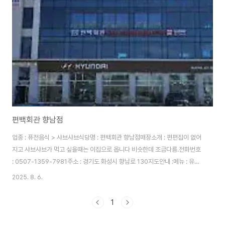
편백회관 향남점
업종 : 퓨전음식 > 샤브샤브식당명 : 편백회관 향남점매장소개 : 편편집이 없어
지고 샤브샤브가 먹고 싶을때는 이집으로 옵니다 비슷한데 조금다름.전화번호
: 0507-1359-7981주소 : 경기도 화성시 향남로 130지도안내 :메뉴 : 유아
(36개월~7세) : 7,900원어린이(초등학생): 12,900원무한리필set(평일런
2025. 8. 6.
치) : 16,900원무한리필set(디너,주말) : 19,9000원영업시간 : 11 : 00 ~ 22
: 00브레이크 : 문의바람휴일 : 년중무휴주차 : 가능
1