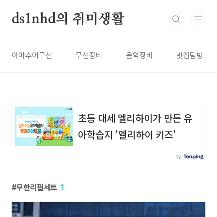
본문 바로가기
ds1nhd의 취미생활
아마추어무선
무선장비
음악장비
맛집탐방
무한리필세트
1