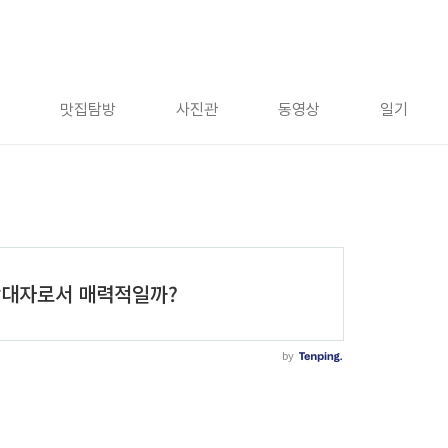
맛집탐방
사진관
동영상
일기