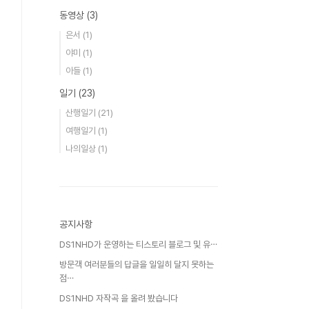
동영상
(3)
은서
(1)
야미
(1)
아들
(1)
일기
(23)
산행일기
(21)
여행일기
(1)
나의일상
(1)
공지사항
DS1NHD가 운영하는 티스토리 블로그 및 유⋯
방문객 여러분들의 답글을 일일히 달지 못하는
점⋯
DS1NHD 자작곡 을 올려 봤습니다