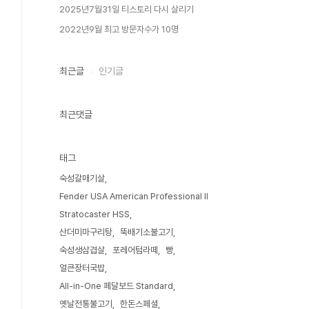
2025년7월31일 티스토리 다시 살리기
2022년9월 최고 방문자수가 10명
최근글
인기글
최근댓글
태그
숙성갈매기살
Fender USA American Professional II
Stratocaster HSS
산더미마구리탕
뚝배기소불고기
숙성생삼겹살
포레어텀라떼
빵
얼큰장터국밥
All-in-One 페달보드 Standard
옛날전통불고기
한돈스페셜