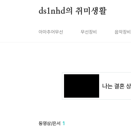
본문 바로가기
ds1nhd의 취미생활
아마추어무선
무선장비
음악장비
동영상/은서
1