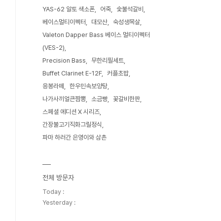
YAS-62 알토 색소폰
어죽
숯불석갈비
베이스멀티이펙터
대모산
숙성생목살
Valeton Dapper Bass 베이스 멀티이펙터
(VES-2)
Precision Bass
무한리필세트
Buffet Clarinet E-12F
커플초밥
응봉라떼
한우민속보양탕
나가사끼얼큰짬뽕
소금빵
꽃갈비한판
스페셜 에디션 X 시리즈
간장불고기직화그릴정식
파마 하러간 은영이와 삼촌
전체 방문자
Today :
Yesterday :