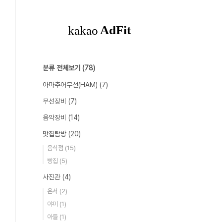
분류 전체보기
(78)
아마추어무선(HAM)
(7)
무선장비
(7)
음악장비
(14)
맛집탐방
(20)
음식점
(15)
빵집
(5)
사진관
(4)
은서
(2)
야미
(1)
아들
(1)