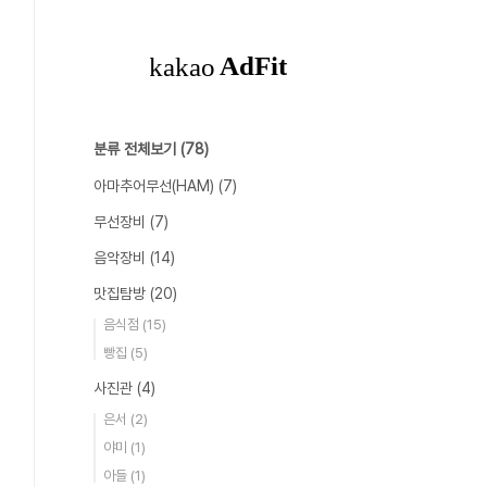
분류 전체보기
(78)
아마추어무선(HAM)
(7)
무선장비
(7)
음악장비
(14)
맛집탐방
(20)
음식점
(15)
빵집
(5)
사진관
(4)
은서
(2)
야미
(1)
아들
(1)