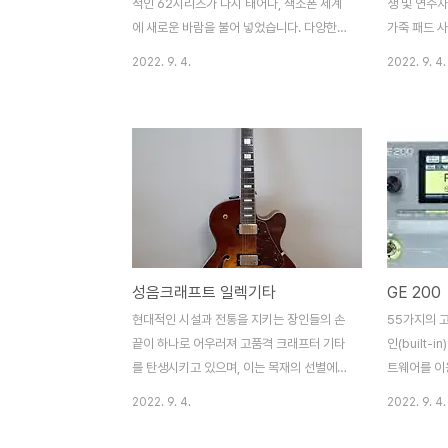
적인 62시리즈가 다시 태어나, 색소폰 세계
생 및 연주
에 새로운 바람을 불어 넣었습니다. 다양한
가죽 패드 
장르의 음악 스타일에 대응이 가능한 유연성
엄선된 아프리
2022. 9. 4.
2022. 9. 4.
으로 인해 지금까지 많은 세계적인 톱 레벨
Melanox
연주자들에게 사랑 받아 왔습니다. New 62
을 방지하기
Style Neck A slightly narrower bore
스트가 아닌
provides a faster response and
구성 강화 
greater control. The new 62 style
2012 신제
neck allows a comfortable flow of air
so that every player can attain a
solid tonal core. Integrated Key
Posts Integrating the multiple key
성음크래프트 일렉기타
GE 200
posts into a ..
현대적인 시설과 전통을 지키는 장인들의 손
55가지의 
끝이 하나로 어우러져 고품격 크래프터 기타
인(built-
를 탄생시키고 있으며, 이는 목재의 선별에서
트웨어를 이용
부터 마무리 최종 검품에 이르기까지 살아 숨
설치 가능. 
2022. 9. 4.
2022. 9. 4.
쉬는 맑고 고운 기타 소리를 만들어 가려는
드라이브, 노
장인들의 투철한 장인 정신과 최첨단 시설이
피치, 필터,