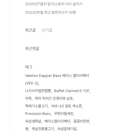
2025년7월31일 티스토리 다시 살리기
2022년9월 최고 방문자수가 10명
최근글
인기글
최근댓글
태그
Valeton Dapper Bass 베이스 멀티이펙터
(VES-2)
나가사끼얼큰짬뽕
Buffet Clarinet E-12F
어죽
파마 하러간 은영이와 삼촌
뚝배기소불고기
YAS-62 알토 색소폰
Precision Bass
무한리필세트
숙성생목살
베이스멀티이펙터
꽃갈비한판
빵
옛날전통불고기
숙성갈매기살