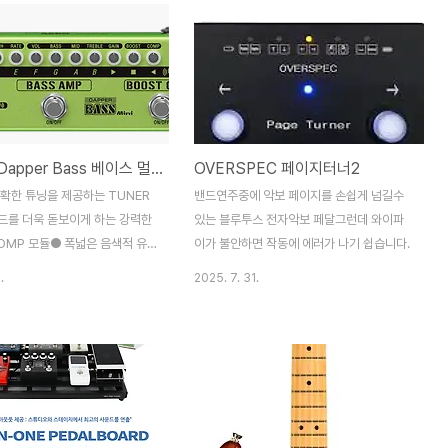
Valeton Dapper Bass 베이스 멀티이펙터 (VES-2)
OVERSPEC 페이지터너2
정확한 튜닝을 제공하는 TUNER
밴드연주중에 악보 페이지를 손쉽게 넘길수
드를 더욱 돋보이게 하는 강력한
있는 블루투스 전자악보 페달그런데 와이파
OMP 모듈● 폭넓은 음색적 유
이가 불안하면 작동에 에러가 나기 쉽습니다.
는 BASS AMP 모듈● 사운드
.
2025. 7. 31.
확장하는 따뜻하고 풍부한
모듈● 연습과 잼을 위한 AUX 입
NES 출력● 믹서에 직접 신호를
녹음하기 위한 XLR 출력● 컴팩
한 금속 케이스