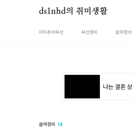
본문 바로가기
ds1nhd의 취미생활
아마추어무선
무선장비
음악장비
음악장비
14