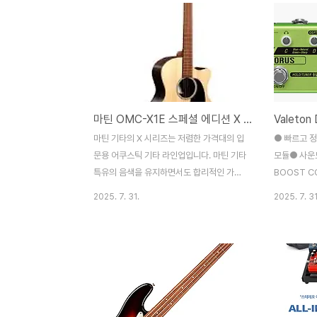
마틴 OMC-X1E 스페셜 에디션 X 시리즈
마틴 기타의 X 시리즈는 저렴한 가격대의 입
● 빠르고 
문용 어쿠스틱 기타 라인업입니다. 마틴 기타
모듈● 사운
특유의 음색을 유지하면서도 합리적인 가격
BOOST C
으로 제공되는 것이 특징입니다. 주요 특징:
연성을 제공하
2025. 7. 31.
2025. 7. 31
입문용 모델:초보자도 쉽게 접근할 수 있는
의 차원을 
가격대로 구성되어 있습니다. 마틴 특유의 음
CHORUS 
색:마틴 기타의 전통적인 사운드를 유지하면
력 및 PHO
서도 가격을 낮춘 것이 특징입니다. 다양한
공급하거나 
모델:000-X2E, 0-X2E, OMCX1E 등 다양
트하고 견고
한 바디 쉐입과 목재 조합으로 출시됩니다.
HPL(High-Pressure Laminate) 측후판: