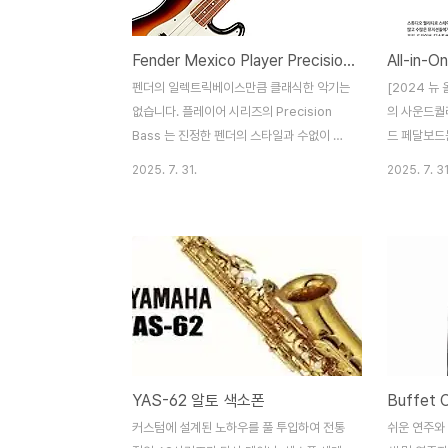
내구성이 좋고 습도에 강한 HPL 소재를 사용
하여 관리가 용이합니다. * 픽업이 장착된 모
Fender Mexico Player Precision Bass Pau Ferro
All-in-
델이라 앰프 연결이 가능합니다.
펜더의 일렉트릭베이스만큼 클래식한 악기는
[2024 뉴
없습니다. 플레이어 시리즈의 Precision
의 사운드퀄리
Bass 는 진정한 펜더의 스타일과 수없이 많
드 페달보드
은 모방을 받아왔던 뛰어난 사운드의 모든것
고 수많은 
2025. 7. 31.
2025. 7. 31
을 담고 있습니다.부드러운 연주감과 뛰어난
달들로 구성
디자인, 강력한 저음을 자랑하는 프레시젼 베
이스는여러분의 음악적인 가능성과 창작력을
무대, 스튜디오 어디에서든 발현 해줄수 있는
악기입니다.
YAS-62 알토 색소폰
Buffet C
커스텀에 설계된 노하우를 풀 투입하여 전통
쉬운 연주와 