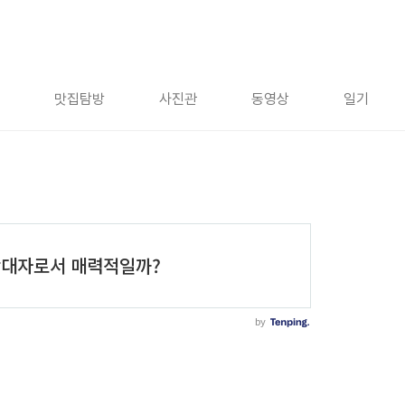
맛집탐방
사진관
동영상
일기