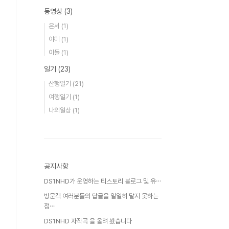
동영상
(3)
은서
(1)
야미
(1)
아들
(1)
일기
(23)
산행일기
(21)
여행일기
(1)
나의일상
(1)
공지사항
DS1NHD가 운영하는 티스토리 블로그 및 유⋯
방문객 여러분들의 답글을 일일히 달지 못하는
점⋯
DS1NHD 자작곡 을 올려 봤습니다