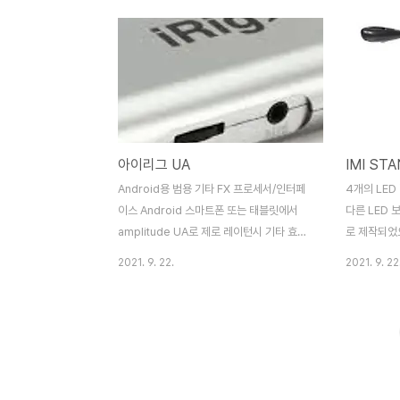
빚어낸 결과라 할 것입니다.
까지 연주가능
Reverse
의 패턴을 
의 메트로놈
리셋 자유롭
사용자에 최
PC를 이용
아이리그 UA
IMI ST
코딩 AUX
원하는 곡을
Android용 범용 기타 FX 프로세서/인터페
4개의 LED
이스 Android 스마트폰 또는 태블릿에서
다른 LED 
amplitude UA로 제로 레이턴시 기타 효과
로 제작되었으
처리를 경험하십시오. Android에서 모바일
명이 가장 
2021. 9. 22.
2021. 9. 22
음악 제작의 새로운 시대가 도래했습니다.
밝기가 확실하
iRig UA 는 언제 어디서나 Android 기기에
CLIP 튼튼
서 기타, 베이스 또는 기타 악기를 연주할 수
간편한 클립
있는 최초의 디지털 효과 프로세서 및 오디오
고정이 가능
인터페이스입니다. amplitude UA와 쌍을
드가 부착되
이루어 Android 4.2 이상(호스트 모
손상을 방지