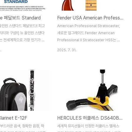
One 페달보드 Standard
Fender USA American Professional II Stratocaster HSS
 올인원 스탠다드 페달보드!! 최고
American Professional Stratocaster,
티와 구성!!] 뉴 올인원 스탠다
새로운 업그레이드 Fender American
는 전세계적으로 가장 인기가 많
Professional II Stratocaster HSS는 이
뮤지션들에게 사랑받는 최고의 페
전 버전에서 눈에 띄는 업그레이드를 선보입
.
2025. 7. 31.
된 페달보드입니다.
니다. 앨더 바디에 새롭게 탑재된 V-Mod II
픽업은 최고의 싱글 코일 사운드를 선사합니
다. 브릿지에 장착된 더블 탭 험버커는 강력
한 솔로 연주와 리드 라인 연주에 이상적입니
다. 헤드스탁부터 튜너까지 업그레이드된 하
드웨어를 탑재했으며, 편안한 연주를 위한 곡
선형 힐 디자인도 특징입니다. 향상된 마감
기술과 Fender 특유의 장인 정신이 디자인
에 녹아들어 있습니다. Fender American
larinet E-12F
HERCULES 허큘레스 DS640BB 플룻 / 클라리넷 스탠드
Professional II Stratocaster HSS는 빈
티지 사운드를 자랑하는 악기로, 무..
부드러운 음색, 정확한 음정, 학
세계적 뮤지션들이 인정한 허큘리스 텔레스