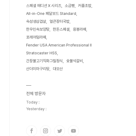
스페셜 에디션 X 시리즈
소금빵
커플초밥
All-in-One 페달보드 Standard
숙성생삼겹살
얼큰장터국밥
한우민속보양탕
한돈스페셜
응봉라떼
포레어텀라떼
Fender USA American Professional II
Stratocaster HSS
간장불고기직화그릴정식
숯불석갈비
산더미마구리탕
대모산
전체 방문자
Today :
Yesterday :