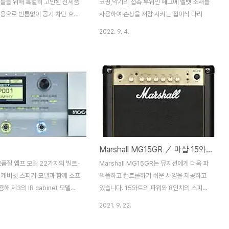
자들을 위해 특별히 고안된 신제품
코핑,악기의 접촉 부위인 페그에 벨벳 소재를
사용으로 빈틈없이 공기 차단 효과
사용하여 손상을 저감 시키는 접이식 다리
카산 흑단(Dalbergia
2022. 9. 4.
ylon) 흑단 부분의 균열이나 긁힘
 위한 무색 코팅처리 접착식 키포
 나사 고정식 키포스트 구조로 내
최고의 퍼포먼스를 자랑하는 부페
품
Marshall MG15GR ／ 마샬 15와트 기타앰프
고품질 앰프 모델 22가지의 빌트-
Marshall MG15GR는 뮤지션에게 더욱 파
in) 캐비넷 스피커 모델과 함께 소프
워풀하고 컨트롤하기 쉬운 사양을 제공하고
해 제3의 IR cabinet 모델들
있습니다. 15와트의 파워와 8인치의 스피커
70개의 고품질 이펙터. 컴프레서,
로 전체적으로 펀치력을 더해 줍니다.
2021. 9. 22.
이즈 게이트, EQ, 모듈레이션,
MG15GR 앰프는 마샬 전통의 독립된 베이
 딜레이, 리버브 포함 최대 52초
스, 미들, 트레블 컨트롤이 가능한 3 밴드 이